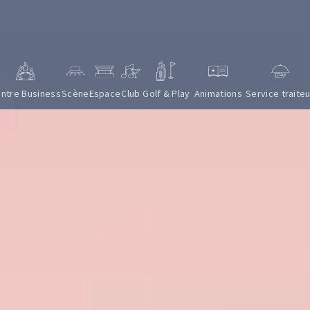
ntre Business
Scène
Espace
Club
Golf & Play
Animations
Service traiteu