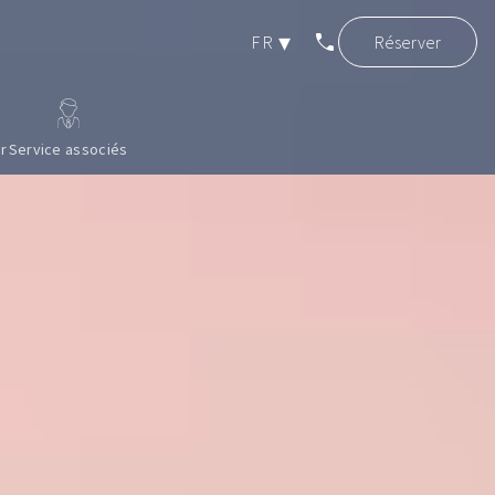
phone
FR
Réserver
EN
r
Service associés