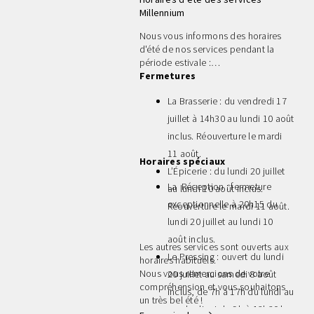
Millennium
Nous vous informons des horaires
d'été de nos services pendant la
période estivale :
Fermetures
La Brasserie : du vendredi 17
juillet à 14h30 au lundi 10 août
inclus. Réouverture le mardi
11 août.
Horaires spéciaux
L’Épicerie : du lundi 20 juillet
La Réception : fermeture
au lundi 10 août inclus.
exceptionnelle à 20h15 du
Réouverture le mardi 11 août.
lundi 20 juillet au lundi 10
août inclus.
Les autres services sont ouverts aux
Le Pressing : ouvert du lundi
horaires habituels.
Nous vous remercions de votre
20 juillet au samedi 8 août
compréhension et vous souhaitons
inclus, de 7h à 17h du lundi au
un très bel été !
vendredi, et de 9h à 13h30 les