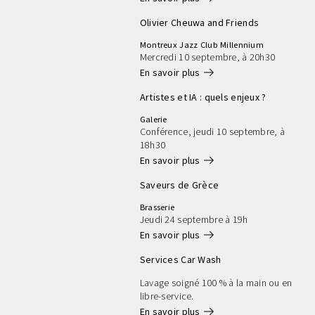
Olivier Cheuwa and Friends
Montreux Jazz Club Millennium
Mercredi 10 septembre, à 20h30
arrow_right_alt
En savoir plus
Artistes et IA : quels enjeux ?
Galerie
Conférence, jeudi 10 septembre, à
18h30
arrow_right_alt
En savoir plus
Saveurs de Grèce
Brasserie
Jeudi 24 septembre à 19h
arrow_right_alt
En savoir plus
Services Car Wash
Lavage soigné 100 % à la main ou en
libre-service.
arrow_right_alt
En savoir plus