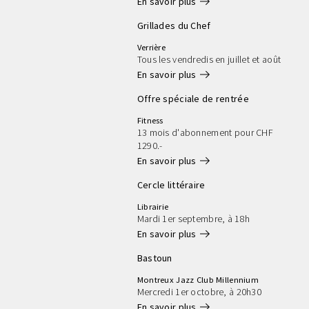
arrow_right_alt
En savoir plus
samedis.
Grillades du Chef
Verrière
Tous les vendredis en juillet et août
arrow_right_alt
En savoir plus
Offre spéciale de rentrée
Fitness
13 mois d'abonnement pour CHF
1290.-
arrow_right_alt
En savoir plus
Cercle littéraire
Librairie
Mardi 1er septembre, à 18h
arrow_right_alt
En savoir plus
Bastoun
Montreux Jazz Club Millennium
Mercredi 1er octobre, à 20h30
arrow_right_alt
En savoir plus